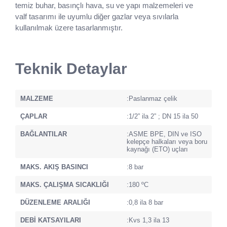
temiz buhar, basınçlı hava, su ve yapı malzemeleri ve
valf tasarımı ile uyumlu diğer gazlar veya sıvılarla
kullanılmak üzere tasarlanmıştır.
Teknik Detaylar
MALZEME
:Paslanmaz çelik
ÇAPLAR
:1/2” ila 2” ; DN 15 ila 50
BAĞLANTILAR
:ASME BPE, DIN ve ISO
kelepçe halkaları veya boru
kaynağı (ETO) uçları
MAKS. AKIŞ BASINCI
:8 bar
MAKS. ÇALIŞMA SICAKLIĞI
:180 ºC
DÜZENLEME ARALIĞI
:0,8 ila 8 bar
DEBİ KATSAYILARI
:Kvs 1,3 ila 13